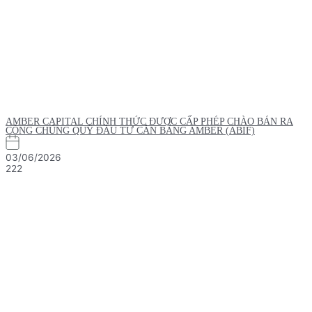
AMBER CAPITAL CHÍNH THỨC ĐƯỢC CẤP PHÉP CHÀO BÁN RA
CÔNG CHÚNG QUỸ ĐẦU TƯ CÂN BẰNG AMBER (ABIF)
03/06/2026
222