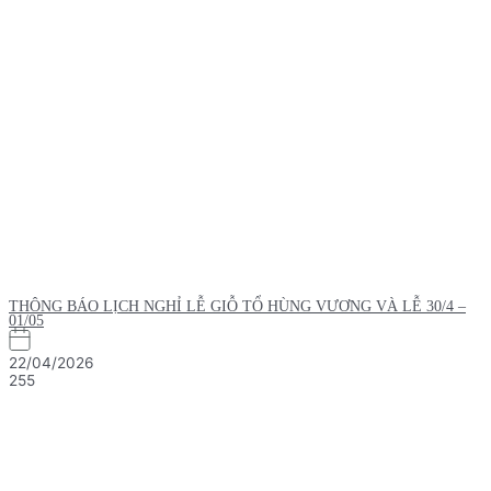
THÔNG BÁO LỊCH NGHỈ LỄ GIỖ TỔ HÙNG VƯƠNG VÀ LỄ 30/4 –
01/05
22/04/2026
255