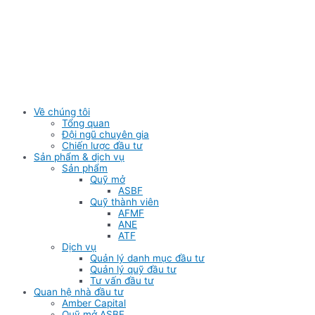
Skip
to
content
Về chúng tôi
Tổng quan
Đội ngũ chuyên gia
Chiến lược đầu tư
Sản phẩm & dịch vụ
Sản phẩm
Quỹ mở
ASBF
Quỹ thành viên
AFMF
ANE
ATF
Dịch vụ
Quản lý danh mục đầu tư
Quản lý quỹ đầu tư
Tư vấn đầu tư
Quan hệ nhà đầu tư
Amber Capital
Quỹ mở ASBF