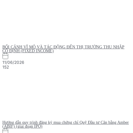
BỐI CẢNH VĨ MÔ VÀ TÁC ĐỘNG ĐẾN THỊ TRƯỜNG THU NHẬP
CỐ ĐỊNH (FIXED INCOME)
11/06/2026
152
Hướng dẫn quy trình đăng ký mua chứng chỉ Quỹ Đầu tư Cân bằng Amber
(ABIF) (giai đoạn IPO)