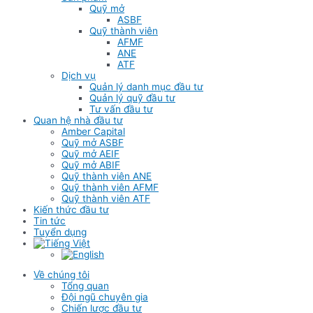
Quỹ mở
ASBF
Quỹ thành viên
AFMF
ANE
ATF
Dịch vụ
Quản lý danh mục đầu tư
Quản lý quỹ đầu tư
Tư vấn đầu tư
Quan hệ nhà đầu tư
Amber Capital
Quỹ mở ASBF
Quỹ mở AEIF
Quỹ mở ABIF
Quỹ thành viên ANE
Quỹ thành viên AFMF
Quỹ thành viên ATF
Kiến thức đầu tư
Tin tức
Tuyển dụng
Về chúng tôi
Tổng quan
Đội ngũ chuyên gia
Chiến lược đầu tư