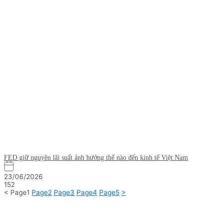
FED giữ nguyên lãi suất ảnh hưởng thế nào đến kinh tế Việt Nam
23/06/2026
152
<
Page
1
Page
2
Page
3
Page
4
Page
5
>