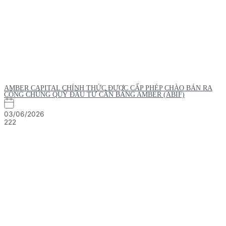
AMBER CAPITAL CHÍNH THỨC ĐƯỢC CẤP PHÉP CHÀO BÁN RA
CÔNG CHÚNG QUỸ ĐẦU TƯ CÂN BẰNG AMBER (ABIF)
03/06/2026
222