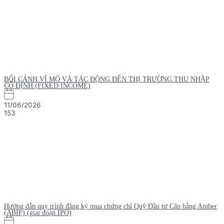
BỐI CẢNH VĨ MÔ VÀ TÁC ĐỘNG ĐẾN THỊ TRƯỜNG THU NHẬP
CỐ ĐỊNH (FIXED INCOME)
11/06/2026
153
Hướng dẫn quy trình đăng ký mua chứng chỉ Quỹ Đầu tư Cân bằng Amber
(ABIF) (giai đoạn IPO)