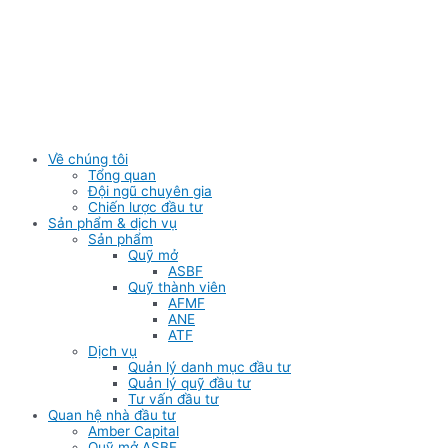
Skip
to
content
Về chúng tôi
Tổng quan
Đội ngũ chuyên gia
Chiến lược đầu tư
Sản phẩm & dịch vụ
Sản phẩm
Quỹ mở
ASBF
Quỹ thành viên
AFMF
ANE
ATF
Dịch vụ
Quản lý danh mục đầu tư
Quản lý quỹ đầu tư
Tư vấn đầu tư
Quan hệ nhà đầu tư
Amber Capital
Quỹ mở ASBF