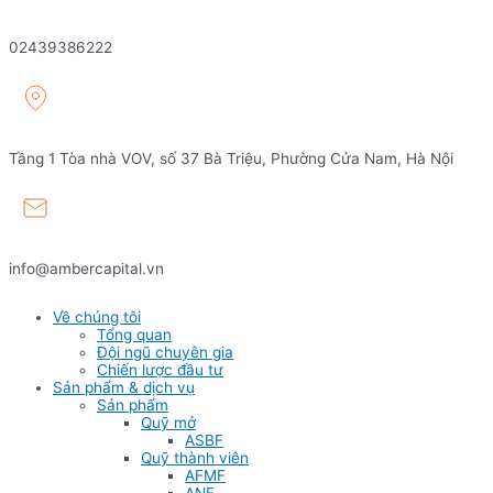
02439386222
Tầng 1 Tòa nhà VOV, số 37 Bà Triệu, Phường Cửa Nam, Hà Nội
info@ambercapital.vn
Về chúng tôi
Tổng quan
Đội ngũ chuyên gia
Chiến lược đầu tư
Sản phẩm & dịch vụ
Sản phẩm
Quỹ mở
ASBF
Quỹ thành viên
AFMF
ANE