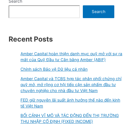
Search
Search
Recent Posts
Amber Capital hoàn thiện danh mục quỹ mở với sự ra
mắt của Quỹ Đầu tư Cân bằng Amber (ABIF)
Chính sách Bảo vệ Dữ liệu cá nhân
Amber Capital và TCBS hợp tác phân phối chứng chỉ
quỹ mở, mở rộng cơ hội tiếp cận sản phẩm đầu tư
chuyên nghiệp cho nhà đầu tư Việt Nam
FED giữ nguyên lãi suất ảnh hưởng thế nào đến kinh
tế Việt Nam
BỐI CẢNH VĨ MÔ VÀ TÁC ĐỘNG ĐẾN THỊ TRƯỜNG
THU NHẬP CỐ ĐỊNH (FIXED INCOME)