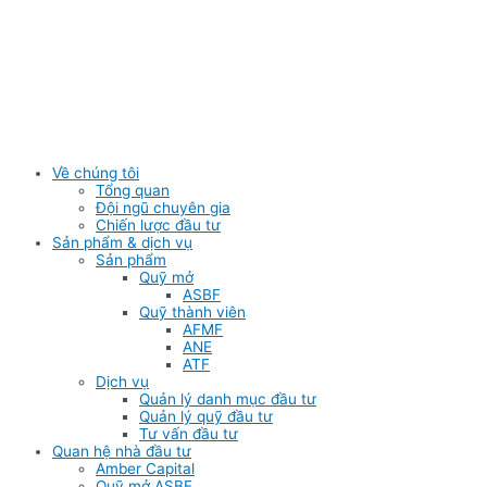
Skip
to
content
Về chúng tôi
Tổng quan
Đội ngũ chuyên gia
Chiến lược đầu tư
Sản phẩm & dịch vụ
Sản phẩm
Quỹ mở
ASBF
Quỹ thành viên
AFMF
ANE
ATF
Dịch vụ
Quản lý danh mục đầu tư
Quản lý quỹ đầu tư
Tư vấn đầu tư
Quan hệ nhà đầu tư
Amber Capital
Quỹ mở ASBF